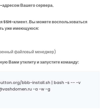
P-адресом Вашего сервера.
тся SSH-клиент. Вы можете воспользоваться
ать уже имеющуюся:
роенный файловый менеджер)
ную Вами утилиту и запустите команду:
tton.org/bbb-install.sh | bash -s -- -v
o@vashdomen.ru -a -w -g