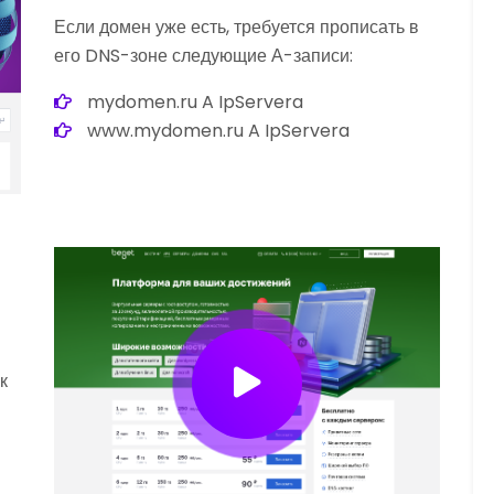
Если домен уже есть, требуется прописать в
его DNS-зоне следующие А-записи:
mydomen.ru A IpServera
www.mydomen.ru A IpServera
к