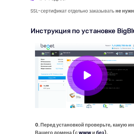
SSL-сертификат отдельно заказывать
не нуж
Инструкция по установке BigBl
0. Перед установкой проверьте, какую
Вашего домена (с
www
и
без
).