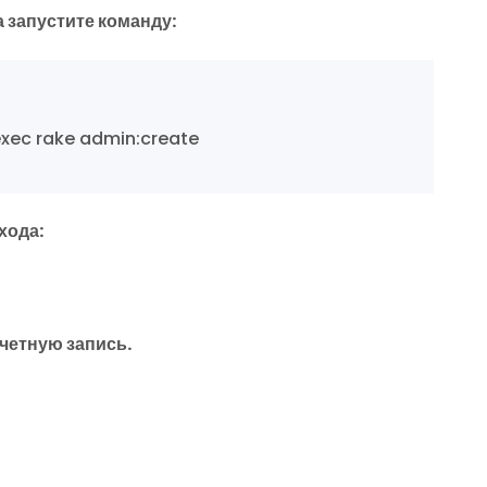
а запустите команду:
exec rake admin:create
хода:
учетную запись.